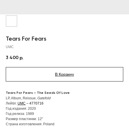
Tears For Fears
UMC
3 400
р.
В Корзину
Tears For Fears – The Seeds Of Love
LP, Album, Reissue,
Gatefold
Лейбл:
UMC
– 4770716
Год издания: 2020
Год релиза: 1989
Размер пластинки: 12"
Страна изготовления: Poland