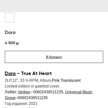
Doro
4 500
р.
В Корзину
Doro
– True At Heart
2LP,12", 33 ⅓ RPM, Album,
Pink Translucent
Limited edition in gatefold cover.
Лейбл:
Vertigo
– 00602438511235,
Universal Music
Group
–00602438511235
Год издания: 2021