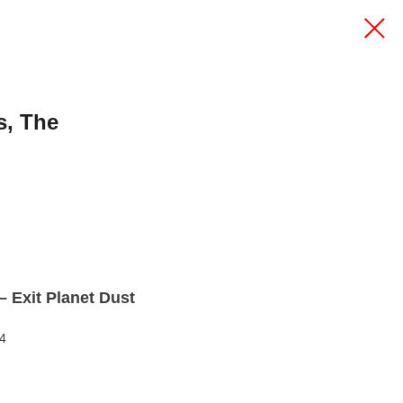
s, The
 Exit Planet Dust
4