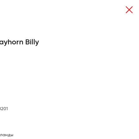
ayhorn Billy
8201
рланды