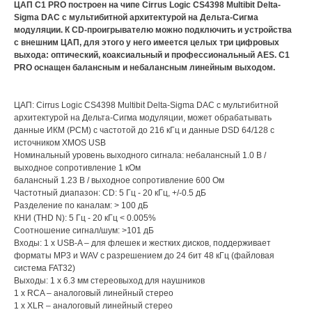
ЦАП С1 PRO построен на чипе Cirrus Logic CS4398 Multibit Delta-
Sigma DAC с мультибитной архитектурой на Дельта-Сигма
модуляции. К CD-проигрывателю можно подключить и устройства
с внешним ЦАП, для этого у него имеется целых три цифровых
выхода: оптический, коаксиальный и профессиональный AES. C1
PRO оснащен балансным и небалансным линейным выходом.
ЦАП: Cirrus Logic CS4398 Multibit Delta-Sigma DAC с мультибитной
архитектурой на Дельта-Сигма модуляции, может обрабатывать
данныe ИКМ (PCM) с частотой до 216 кГц и данные DSD 64/128 с
источником XMOS USB
Номинальный уровень выходного сигнала: небалансный 1.0 В /
выходное сопротивление 1 кОм
балансный 1.23 В / выходное сопротивление 600 Ом
Частотный диапазон: CD: 5 Гц - 20 кГц, +/-0.5 дБ
Разделение по каналам: > 100 дБ
КНИ (THD N): 5 Гц - 20 кГц < 0.005%
Соотношение сигнал/шум: >101 дБ
Входы: 1 х USB-A – для флешек и жестких дисков, поддерживает
форматы MP3 и WAV с разрешением до 24 бит 48 кГц (файловая
система FAT32)
Выходы: 1 х 6.3 мм стереовыход для наушников
1 х RCA – аналоговый линейный стерео
1 х XLR – аналоговый линейный стерео