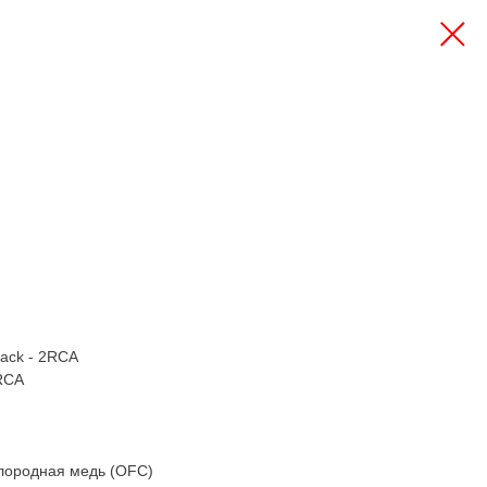
jack - 2RCA
 RCA
лородная медь (OFC)