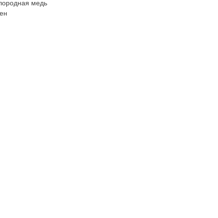
лородная медь
ен