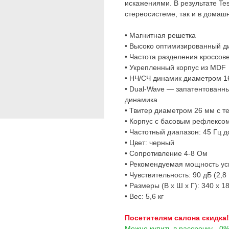
искажениями. В результате Te
стереосистеме, так и в домаш
• Магнитная решетка
• Высоко оптимизированный д
• Частота разделения кроссове
• Укрепленный корпус из MDF
• НЧ/СЧ динамик диаметром 1
• Dual-Wave — запатентованн
динамика
• Твитер диаметром 26 мм с т
• Корпус с басовым рефлексо
• Частотный диапазон: 45 Гц д
• Цвет: черный
• Сопротивление 4-8 Ом
• Рекомендуемая мощность уси
• Чувствительность: 90 дБ (2,8 
• Размеры (В x Ш x Г): 340 x 1
• Вес: 5,6 кг
Посетителям салона скидка!
Можно купить в рассрочку - 0% 