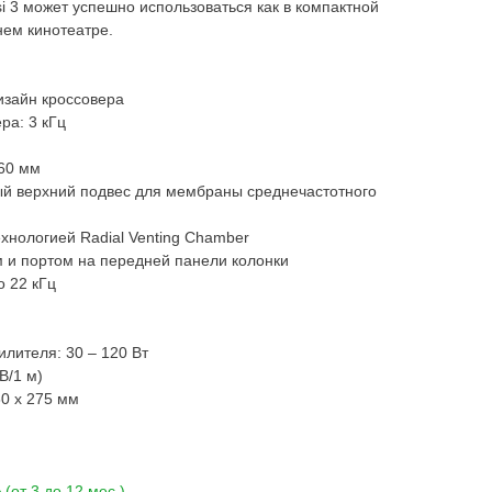
si 3 может успешно использоваться как в компактной
нем кинотеатре.
изайн кроссовера
ра: 3 кГц
60 мм
ый верхний подвес для мембраны среднечастотного
ехнологией Radial Venting Chamber
м и портом на передней панели колонки
о 22 кГц
лителя: 30 – 120 Вт
В/1 м)
80 x 275 мм
(от 3 до 12 мес.)