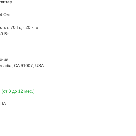
твитер
 4 Ом
от: 70 Гц - 20 кГц
40 Вт
рния
Arcadia, CA 91007, USA
(от 3 до 12 мес.)
США